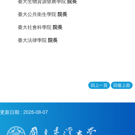
臺大生物資源暨農學院
院長
學
傳
臺大公共衛生學院
院長
染
病
臺大社會科學院
院長
學
學
臺大法律學院
院長
分
學
程
相
關
連
結
回上一頁
回最上面
更新日期
2026-08-07