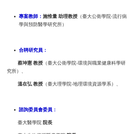
訊
雙
語
專案教師：
施惟量 助理教授
（臺大公衛學院-流行病
詞
學與預防醫學研究所）
彙
English
最
合聘研究員：
新
消
蔡坤憲 教授
（臺大公衛學院-環境與職業健康科學研
息
究所）、
中
心
溫在弘 教授
（臺大理學院-地理環境資源學系）、
簡
介
國
諮詢委員會委員：
立
臺
臺大醫學院
院長
灣
大