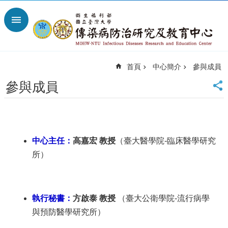
跳到主要內容區塊
進
階
搜
尋
首頁
中心簡介
參與成員
回
首
參與成員
頁
臺
大
首
頁
中心主任：
高嘉宏 教授
（臺大醫學院-臨床醫學研究
網
所）
站
導
覽
聯
執行秘書：
方啟泰 教授
（臺大公衛學院-流行病學
絡
與預防醫學研究所）
資