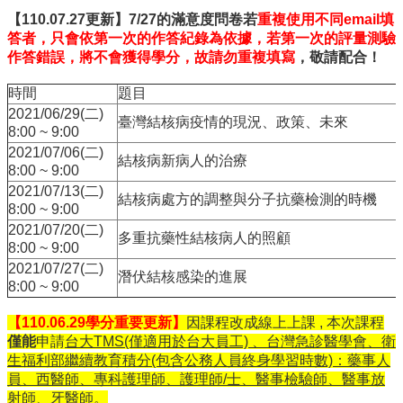
【110.07.27更新】7/27的滿意度問卷若
重複使用不同email填
答者，只會依第一次的作答紀錄為依據，
若第一次的評量測驗
作答錯誤，將不會獲得學分，故請勿重複填寫
，敬請配合！
時間
題目
2021/06/29(二)
臺灣結核病疫情的現況、政策、未來
8:00 ~ 9:00
2021/07/06(二)
結核病新病人的治療
8:00 ~ 9:00
2021/07/13(二)
結核病處方的調整與分子抗藥檢測的時機
8:00 ~ 9:00
2021/07/20(二)
多重抗藥性結核病人的照顧
8:00 ~ 9:00
2021/07/27(二)
潛伏結核感染的進展
8:00 ~ 9:00
【110.06.29學分重要更新】
因課程改成線上上課 , 本次課程
僅能
申請
台大TMS(僅適用於台大員工) 、台灣急診醫學會、衛
生福利部繼續教育積分(包含公務人員終身學習時數)：藥事人
員、西醫師、專科護理師、護理師/士、醫事檢驗師、醫事放
射師、牙醫師
。