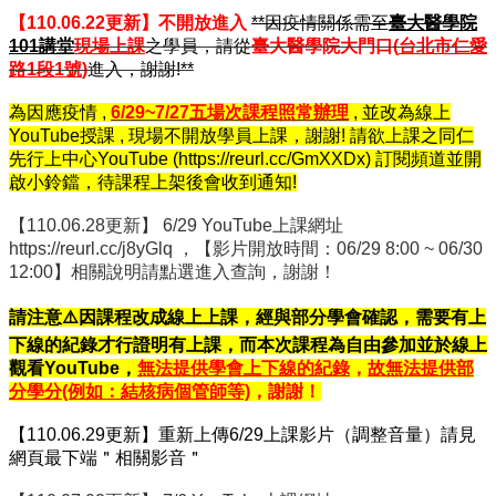
訊
【110.06.22更新】不開放進入
**因疫情關係需至
臺大醫學院
雙
101講堂
現場上課
之學員，請從
臺大醫學院大門口(
台北市仁愛
語
路1段1號
)
進入，謝謝!**
詞
彙
為因應疫情 ,
6/29~7/27五場次課程照常辦理
, 並改為線上
English
YouTube授課 , 現場不開放學員上課，謝謝! 請欲上課之同仁
先行上中心YouTube (
https://reurl.cc/GmXXDx
) 訂閱頻道並開
最
啟小鈴鐺，待課程上架後會收到通知!
新
消
【110.06.28更新】 6/29 YouTube上課網址
息
https://reurl.cc/j8yGlq ，【影片開放時間：06/29 8:00 ~ 06/30
12:00】相關說明請點選進入查詢，謝謝！
中
心
請注意⚠️因課程改成線上上課，經與部分學會確認，需要有上
簡
下線的紀錄才行證明有上課，而本次課程為自由參加並於線上
介
觀看YouTube，
無法提供學會上下線的紀錄
，
故無法提供部
分學分(例如：結核病個管師等)
，謝謝！
國
立
【110.06.29更新】重新上傳6/29上課影片（調整音量）請見
臺
網頁最下端＂相關影音＂
灣
大