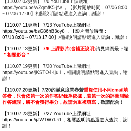
【110.07.02更新】 7/6 YouTube上課網址
學
https://youtu.be/wZqmfK5-jfw ，【影片開放時間：07/06 8:00
傳
~ 07/06 17:00】相關說明請點選進入查詢，謝謝！
染
病
【110.07.11更新】 7/13 YouTube上課網址
學
https://youtu.be/bsG86hB3oy8 ，【影片開放時間：
學
07/13 8:00 ~ 07/13 17:00】
相關說明請點選進入查詢，謝謝！
分
學
【110.07.13更新】
7/6 上課影片(含補正說明)
請見網頁最下端
程
＂相關影音＂
相
【110.07.19更新】 7/20 YouTube上課網址
關
https://youtu.be/jKSTO4KjulI
，
相關說明請點選進入查詢，謝
連
謝！
結
【110.07.20更新】7/20的滿意度問卷若
重複使用不同email填
答者，只會依第一次的作答紀錄為依據，
若第一次的評量測驗
作答錯誤，將不會獲得學分，故請勿重複填寫
，敬請配合！
【110.07.23更新】 7/27 YouTube上課網址
https://youtu.be/ijJWTW7l-RI
，相關說明請點選進入查詢，謝
謝！