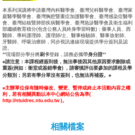
本系列演講將申請臺灣內科醫學會、臺灣兒科醫學會、臺灣家
庭醫學醫學會、臺灣胸腔暨重症加護醫學會、臺灣感染症醫學
會、臺灣結核暨肺部疾病醫學會、臺灣急診醫學會及衛生福利
部繼續教育積分(包含公務人員終身學習時數)：藥事人員、西
醫師、專科護理師、護理師/士、醫事檢驗師、醫事放射師、
牙醫師、呼吸治療師，同步視訊連線現場提供學分簽到及認
證。
**現場部分學分將
刷卡
登錄，請務必攜帶
身分證
**
※請注意：本課程經簽到後，無法事後因其他原因要求刪除或
重簽(例如：衝堂或簽錯學會) ，請審慎評估要參加的課程及學
分類別；另若有學分單沒有簽到，也無法再補簽。※
※主辦單位保有隨時修改、變更、暫停或終止本活動內容之權
利，若有相關異動以本中心網站公告為準(
http://ntuidrec.ntu.edu.tw )。
相關檔案