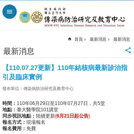
跳到主要內容區塊
進
階
搜
尋
首頁
最新消息
最新消息
回
首
最新消息
頁
臺
【110.07.27更新】110年結核病最新診治指
大
首
引及臨床實例
頁
發布單位：傳染病防治研究及教育中心
網
站
導
時間：
110年06月29日至110年07月27日，共5堂
覽
地點：
臺大醫學院101講堂
同步視訊地點：
陸續更新
(
6
月21日起公告
)
聯
報名方式：
現場報名
絡
報名費用：
免費
資