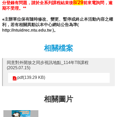
8/29
分登錄有問題，請於全系列課程結束後
前來電詢問，逾
學
期不受理。**
傳
染
※主辦單位保有隨時修改、變更、暫停或終止本活動內容之權
病
利，若有相關異動以本中心網站公告為準(
學
http://ntuidrec.ntu.edu.tw )。
學
分
學
相關檔案
程
相
同意對外開放之同步視訊地點_114年TB課程
關
(2025.07.15)
連
結
pdf(139.29 KB)
相關圖片