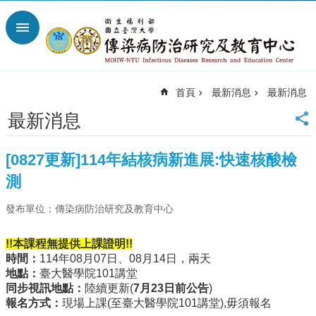
跳到主要內容區塊
進
階
搜
尋
首頁
最新消息
最新消息
回
首
最新消息
頁
臺
[0827更新]114年結核病新進展:快速核酸檢
大
首
測
頁
發布單位：傳染病防治研究及教育中心
網
站
導
!!本課程無提供上課證明!!
覽
時間：
114年08月07日、08月14日，兩天
地點：
臺大醫學院101講堂
聯
同步視訊地點：
陸續更新(
7月23日前公告
)
絡
報名方式：
現場上課(至臺大醫學院101講堂),毋須報名
資