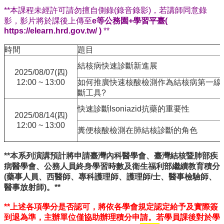
訊
**本課程未經許可請勿擅自側錄(錄音錄影)，若講師同意錄
雙
影，影片將於課後上傳至
e等公務園+學習平臺(
語
https://elearn.hrd.gov.tw/ )
**
詞
彙
時間
題目
English
結核病快速診斷新進展
2025/08/07(四)
最
12:00 ~ 13:00
如何推廣快速核酸檢測作為結核病第一線
新
斷工具?
消
快速診斷Isoniazid抗藥的重要性
息
2025/08/14(四)
12:00 ~ 13:00
中
糞便核酸檢測在肺結核診斷的角色
心
簡
**本系列演講預計將申請臺灣內科醫學會、臺灣結核暨肺部疾
介
病醫學會、公務人員終身學習時數及衛生福利部繼續教育積分
(藥事人員、西醫師、專科護理師、護理師/士、醫事檢驗師、
國
醫事放射師)。**
立
臺
**上述各項學分是否認可，將依各學會規定認定給予及實際簽
灣
到退為準，主辦單位僅協助辦理積分申請。若學員課後對於學
大