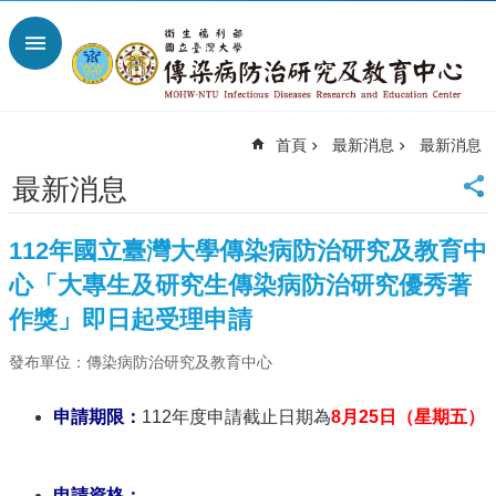
跳到主要內容區塊
進
階
搜
尋
首頁
最新消息
最新消息
回
首
最新消息
頁
臺
112年國立臺灣大學傳染病防治研究及教育中
大
首
心「大專生及研究生傳染病防治研究優秀著
頁
作獎」即日起受理申請
網
站
發布單位：傳染病防治研究及教育中心
導
覽
申請期限：
112年度申請截止日期為
8月25日（星期五）
聯
絡
資
申請資格：