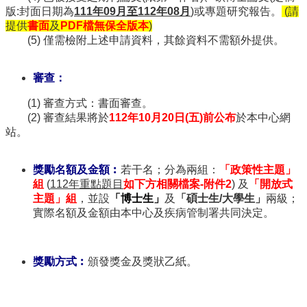
學
版:封面日期為
111年09月至112年08月
)或專題研究報告。
(請
傳
提供
書面
及
PDF檔無保全版本
)
染
(5) 僅需檢附上述申請資料，其餘資料不需額外提供。
病
學
審查：
學
分
(1) 審查方式：書面審查。
學
(2) 審查結果將於
112年10月20日(五)前公布
於本中心網
程
站。
相
關
獎勵名額及金額︰
若干名；分為兩組：
「政策性主題」
連
組
(
112年重點題目
如下方相關檔案-附件2
) 及
「開放式
結
主題」組
，並設
「博士生」
及
「碩士生/大學生」
兩級；
實際名額及金額由本中心及疾病管制署共同決定。
獎勵方式︰
頒發獎金及獎狀乙紙。