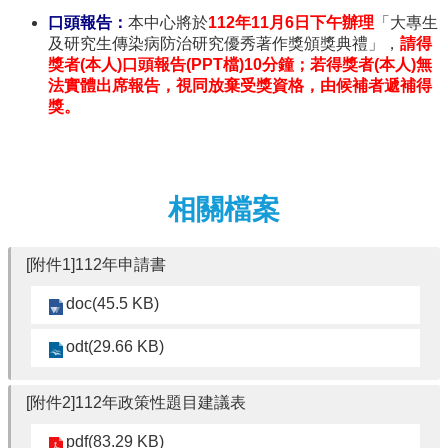
口頭報告：
本中心將於
112年11月6日下午辦理
「大專生
及研究生傳染病防治研究優秀著作獎頒獎典禮」，
請得
獎者(本人)口頭報告(PPT檔)10分鐘；若得獎者(本人)無
法實體出席報告，視同放棄受獎資格，由候補者遞補得
獎。
相關檔案
[附件1]112年申請書
doc(45.5 KB)
odt(29.66 KB)
[附件2]112年政策性題目建議表
pdf(83.29 KB)