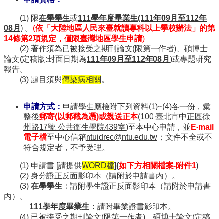
訊
雙
(1) 限
在學學生
或
111學年度畢業生(111年09月至112年
語
08月)
。
(
依「大陸地區人民來臺就讀專科以上學校辦法」的第
詞
14條第2項規定，僅限臺灣地區學生申請
)
彙
(2) 著作須為已被接受之期刊論文(限第一作者)、碩博士
論文(定稿版:封面日期為
111年09月至112年08月
)或專題研究
English
報告。
最
(3) 題目須與
傳染病相關
。
新
消
申請方式：
申請學生應檢附下列資料(1)~(4)各一份，彙
息
整後
郵寄(以郵戳為憑)或親送正本
(
100
臺北市中正區徐
中
州路17號 公共衛生學院439室
)
至本中心申請，並
E-mail
心
電子檔
至中心信箱
ntuidrec@ntu.edu.tw
；文件不全或不
簡
符合規定者，不予受理。
介
(1)
申請書
[請提供
WORD
檔
]
(
如下方相關檔案-附件1
)
國
(2) 身分證正反面影印本（請附於申請書內）。
立
(3)
在學學生：
請附學生證正反面影印本（請附於申請書
臺
內）。
灣
111學年度畢業生：
請附畢業證書影印本。
大
(4) 已被接受之期刊論文(限第一作者)、碩博士論文(定稿