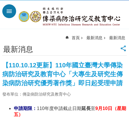
跳到主要內容區塊
進
階
搜
尋
首頁
最新消息
最新消息
回
首
最新消息
頁
臺
【110.10.12更新】110年國立臺灣大學傳染
大
首
病防治研究及教育中心「大專生及研究生傳
頁
染病防治研究優秀著作獎」即日起受理申請
網
站
發布單位：傳染病防治研究及教育中心
導
覽
申請期限：
110年度申請截止日期
延長
至
9月10日（星期
聯
五）
絡
資