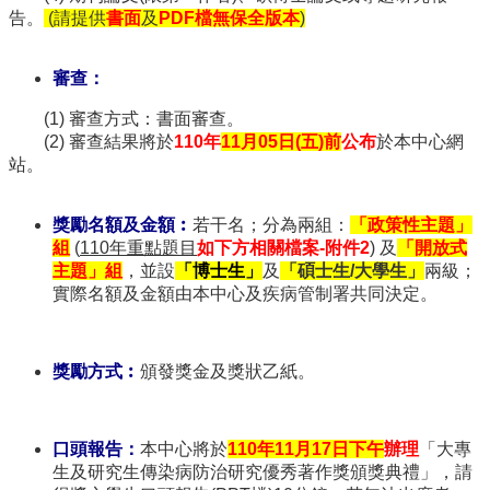
學
告。
(請提供
書面
及
PDF檔無保全版本
)
傳
染
審查：
病
學
(1) 審查方式：書面審查。
學
(2) 審查結果將於
110年
11月05日(五)前
公布
於本中心網
分
站。
學
程
獎勵名額及金額︰
若干名；分為兩組：
「政策性主題」
相
組
(
110年重點題目
如下方相關檔案-附件2
) 及
「開放式
關
主題」組
，並設
「博士生」
及
「碩士生/大學生」
兩級；
連
實際名額及金額由本中心及疾病管制署共同決定。
結
獎勵方式︰
頒發獎金及獎狀乙紙。
口頭報告：
本中心將於
110年11月17日下午
辦理
「大專
生及研究生傳染病防治研究優秀著作獎頒獎典禮」，請