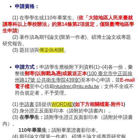
訊
申請資格：
雙
語
(1) 在學學生或110年畢業生。
(
依「大陸地區人民來臺就
詞
讀專科以上學校辦法」的第14條第2項規定，僅限臺灣地區學
彙
生申請
)
(2) 著作須為期刊論文(限第一作者)、碩博士論文或專題
English
研究報告。
最
(3) 題目須與
傳染病相關
。
新
消
申請方式：
申請學生應檢附下列資料(1)~(4)各一份，彙
息
整後
郵寄(以郵戳為憑)或親送正本
(
100
臺北市中正區徐
中
州路17號 公共衛生學院439室
)
至本中心申請，並
E-mail
心
電子檔
至中心信箱
ntuidrec@ntu.edu.tw
；文件不全或不
簡
符合規定者，不予受理。
介
(1)
申請書
[請提供
WORD
檔
]
(
如下方相關檔案-附件1
)
國
(2) 身分證正反面影印本（請附於申請書內）。
立
(3)
在學學生：
請附學生證正反面影印本（請附於申請書
臺
內）。
灣
110年畢業生：
請附畢業證書影印本。
大
(4) 期刊論文(限第一作者)、碩博士論文或專題研究報