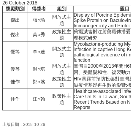
訊
26 October 2018
獎勵類別
得獎者
組別
題目
雙
Display of Porcine Epidemic
語
開放式主
傑出
張○瑜
Spike Protein on Baculoviru
詞
題
Immunogenicity and Protecti
彙
政策性主
藥癮減害對注射藥癮傳播愛
傑出
莫○秀
English
題
理模式研究
Mycolactone-producing Myc
最
開放式主
infection in captive Hong K
優等
李○達
新
pathological evidence of i
題
消
function
息
開放式主
臺灣自2000至2013年間H
優等
温○琪
題
因、受體親和性、複製動力
中
政策性主
HIV暴露前預防投藥對臺灣
佳作
鄭○嬪
心
題
滋疫情基礎再生數的影響:
簡
Healthcare-associated Infect
介
政策性主
Care Units in Taiwan, South
佳作
江○翰
Recent Trends Based on Nat
題
國
Reports
立
臺
上版日期：2018-10-26
灣
大