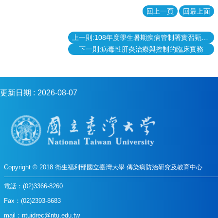
學
回上一頁
回最上面
傳
染
上一則:108年度學生暑期疾病管制署實習甄選，即日起至 108年 1月 31日 17 時前受理申請。
病
學
下一則:病毒性肝炎治療與控制的臨床實務
學
分
學
程
更新日期
2026-08-07
相
關
連
結
Copyright © 2018 衛生福利部國立臺灣大學 傳染病防治研究及教育中心
電話：(02)3366-8260
Fax：(02)2393-8683
mail：ntuidrec@ntu.edu.tw