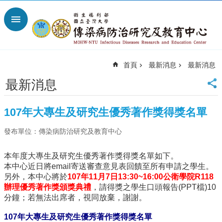
跳到主要內容區塊
進
階
搜
尋
首頁
最新消息
最新消息
回
首
最新消息
頁
臺
107年大專生及研究生優秀著作獎得獎名單
大
首
發布單位：傳染病防治研究及教育中心
頁
網
本年度大專生及研究生優秀著作獎得獎名單如下。
站
本中心近日將email寄送審查意見表回饋至所有申請之學生。
導
另外，本中心將於
107年11月7日13:30~16:00公衛學院R118
覽
辦理優秀著作獎頒獎典禮
，請得獎之學生口頭報告(PPT檔)10
聯
分鐘；若無法出席者，視同放棄，謝謝。
絡
資
107年大專生及研究生優秀著作獎得獎名單