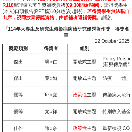
訊
R118
辦理優秀著作獎頒獎典禮
(09:30
開始報到
)
，請得獎學生
雙
(本人)口頭報告(PPT檔)10分鐘(勿超時)；
若得獎學生無法親自
語
出席，視同放棄得獎資格
，
由候補者遞補得獎
。
謝謝。
詞
彙
「
114
年大專生及研究生傳染病防治研究優秀著作獎」得獎名
單
English
22 October 2025
最
獎勵類別
得獎者
組別
新
Policy Perspec
消
傑出
龔○仁
開放式主題
(新興傳染病
息
中
傑出
葉○如
開放式主題
防疫「一體」
心
簡
優等
邱○庭
政策性
主題
傳染病大流行
介
國
優等
尤○祥
開放式主題
特別收入基金
立
臺
灣
佳作
陳○余
政策性
主題
重新檢視 CO
大