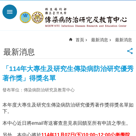
跳到主要內容區塊
進
階
搜
尋
首頁
最新消息
最新消息
回
首
最新消息
頁
臺
「114年大專生及研究生傳染病防治研究優秀
大
首
著作獎」得獎名單
頁
發布單位：傳染病防治研究及教育中心
網
站
導
本年度大專生及研究生傳染病防治研究優秀著作獎得獎名單如
覽
下。
聯
本中心近日將email寄送審查意見表回饋至所有申請之學生。
絡
資
另外，本中心將於
114
年
11
月
07
日
(五
)10:00~12:00
公衛學院