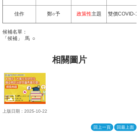
學
傳
佳作
鄭○予
政策性
主題
雙價COVID-
染
病
學
候補名單：
學
「候補」 馬 ○
分
學
程
相關圖片
相
關
連
結
上版日期：2025-10-22
回上一頁
回最上面