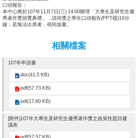
學
口頭報告：
傳
本中心將於107年11月7日(三) 14:00辦理「大專生及研究生優
染
秀著作獎頒獎典禮」，請得獎之學生口頭報告(PPT檔)10分
病
鐘；若無法出席者，視同放棄。
學
學
相關檔案
分
學
程
107年申請書
相
關
doc(41.5 KB)
連
結
pdf(57.73 KB)
odt(17.60 KB)
[附件]107年大專生及研究生優秀著作獎之政策性題目建
議表
pdf(57.57 KB)