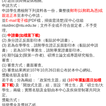
(3) 題目須與傳染病相關。
訊
申請方式：
雙
申請學生應檢附下列資料各一份，彙整後
郵寄(以郵戳為憑)或
語
親送正本
至本中心申請，
詞
並
E-mail電子檔
(PDF檔，掃描需清楚)至中心信箱
彙
ntuidrec@ntu.edu.tw
；文件不全或不符合規定者，不予受
English
理。
(1)
申請書(如檔案下載)
最
(2) 身分證正反面影印本（黏貼於申請書）。
新
(3) 若為在學學生，請附學生證正反面影印本（黏貼於申請
消
書）；若為107年畢業生，請附畢業證書影印本。
息
(4) 期刊論文(限第一作者)、碩博士論文或專題研究報告。
審查：
中
(1) 審查方式：書面審查。
心
(2) 審查結果將於107年10月26日前公布於本中心網站。
簡
獎勵名額及金額︰
介
若干名；分為兩組：「政策性主題」組 (
107年重點題目如檔
國
案下載
) 及「開放式主題」組，並設「博士生」及「碩士生/大
立
學生」兩級；實際名額及金額由本中心及疾病管制署共同決
臺
定。
灣
獎勵方式︰
大
頒發獎金及獎狀乙紙。