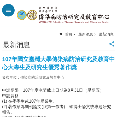
跳到主要內容區塊
進
階
搜
尋
首頁
最新消息
最新消息
回
首
最新消息
頁
臺
107年國立臺灣大學傳染病防治研究及教育中
大
首
心大專生及研究生優秀著作獎
頁
發布單位：傳染病防治研究及教育中心
網
站
導
申請期限：107年度申請截止日期為8月31日（星期五）
覽
申請資格：
(1) 在學學生或107年畢業生。
聯
(2) 著作須為期刊論文(限第一作者)、碩博士論文或專題研究
絡
報告。
資