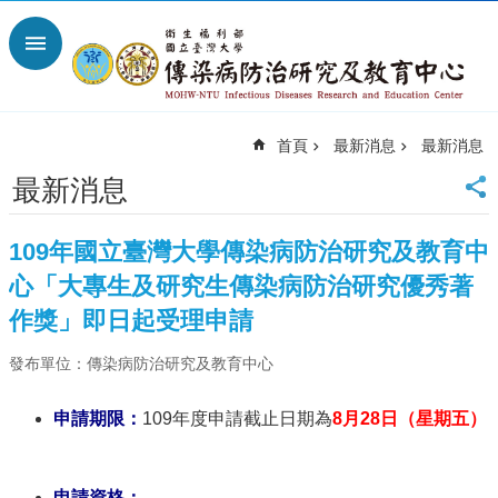
跳到主要內容區塊
進
階
搜
尋
首頁
最新消息
最新消息
回
首
最新消息
頁
臺
109年國立臺灣大學傳染病防治研究及教育中
大
首
心「大專生及研究生傳染病防治研究優秀著
頁
作獎」即日起受理申請
網
站
發布單位：傳染病防治研究及教育中心
導
覽
申請期限：
109年度申請截止日期為
8月28日（星期五）
聯
絡
資
申請資格：