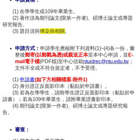
訊
雙
(1) 在學學生或109年畢業生。
語
(2) 著作須為期刊論文(限第一作者)、碩博士論文或專題
詞
研究報告。
彙
(3) 題目須與
傳染病相關
。
English
申請方式：
申請學生應檢附下列資料(1)~(4)各一份，彙
最
整後
郵寄(以郵戳為憑)或親送正本
至本中心申請，並
E-
新
mail電子檔
(PDF檔)至中心信箱
ntuidrec@ntu.edu.tw
；
消
文件不全或不符合規定者，不予受理。
息
(1)
申請書
(如下方相關檔案-附件1)
中
(2) 身分證正反面影印本（黏貼於申請書）。
心
(3) 若為在學學生，請附學生證正反面影印本（黏貼於申
簡
請書）；若為109年畢業生，請附畢業證書影印本。
介
(4) 期刊論文(限第一作者)、碩博士論文或專題研究報
國
告。
立
臺
審查：
灣
大