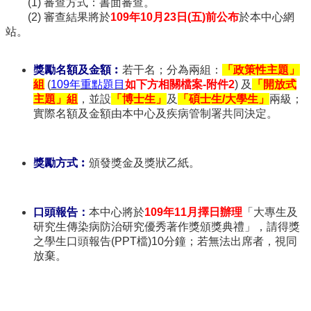
(1) 審查方式：書面審查。
學
(2) 審查結果將於
109年10月23日(五)前公布
於本中心網
傳
站。
染
病
學
獎勵名額及金額︰
若干名；分為兩組：
「政策性主題」
學
組
(
109年重點題目
如下方相關檔案-附件2
) 及
「開放式
分
主題」組
，並設
「博士生」
及
「碩士生/大學生」
兩級；
學
實際名額及金額由本中心及疾病管制署共同決定。
程
相
獎勵方式︰
頒發獎金及獎狀乙紙。
關
連
結
口頭報告：
本中心將於
109年11月擇日辦理
「大專生及
研究生傳染病防治研究優秀著作獎頒獎典禮」，請得獎
之學生口頭報告(PPT檔)10分鐘；若無法出席者，視同
放棄。