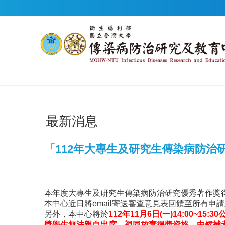
跳到主要內容區塊
最新消息
「112年大專生及研究生傳染病防治
本年度大專生及研究生傳染病防治研究優秀著作獎
本中心近日將email寄送審查意見表回饋至所有申
另外，本中心將於
112
年
11
月
6
日
(
一
)14:00~15:30
獎學生無法親自出席，視同放棄得獎資格
，
由候補