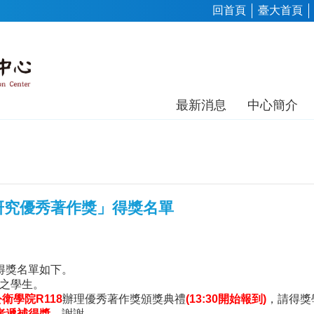
回首頁
臺大首頁
最新消息
中心簡介
研究優秀著作獎」得獎名單
得獎名單如下。
請之學生。
公衛學院
R118
辦理優秀著作獎頒獎典禮
(13:30
開始報到
)
，請得獎學
者遞補得獎
。
謝謝。