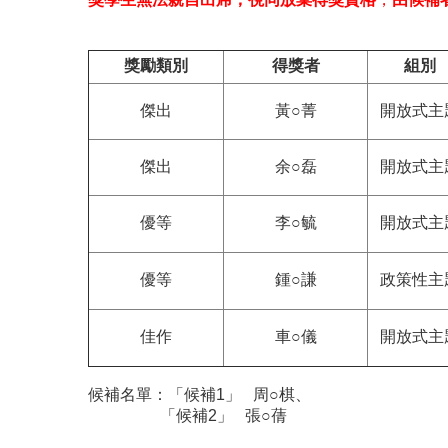
獎勵類別
得獎者
組別
傑出
黃○菁
開放式主
傑出
余○磊
開放式主
優等
李○毓
開放式主
優等
鍾○謙
政策性主
佳作
車○儀
開放式主
候補名單：「候補1」 周○棋、
「候補2」 張○蒨