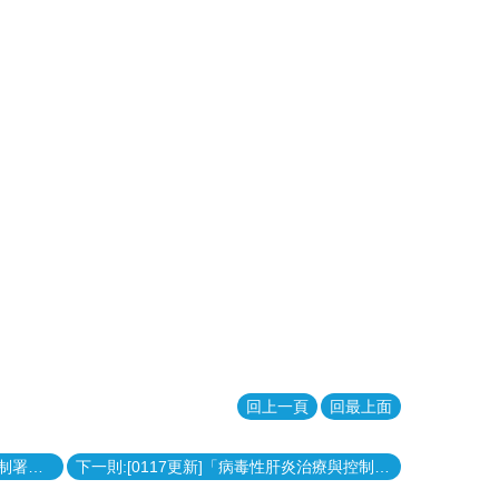
回上一頁
回最上面
上一則:[更新]113年度學生暑期疾病管制署實習甄選，即日起至 113年 2月 20日 12 時前受理申請。
下一則:[0117更新]「病毒性肝炎治療與控制的臨床實務」課程